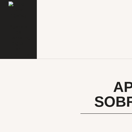
A
SOBR