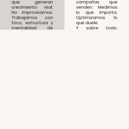
que generan
campañas que
crecimiento real.
venden. Medimos
No improvisamos.
lo que importa.
Trabajamos con
Optimizamos lo
foco, estructura y
que duele.
mentalidad de
Y sobre todo:
alto rendimiento.
convertimos ideas
en resultados.
Nuestro
Nuestros
enfoque
valores
Dividimos
Excelencia sin
nuestros
excusas
servicios en
Cada entrega
cuatro áreas
debe tener
estratégicas que
calidad,
responden a los
impacto y
desafíos clave
sentido