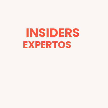
BRANDS
INSIDERS
EXPERTOS
EN
MARCAS
Creatividad que impacta,
datos que
mandan.