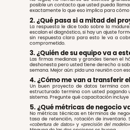
posible un contacto que usted pueda llamar 
exactamente lo que eso implica para cómo 
2. ¿Qué pasa si a mitad del pr
La respuesta le dice todo sobre la madure
escalan el diagnóstico, si hay un ajuste f
sin respuesta clara para esto le va a cob
comprometido.
3. ¿Quién de su equipo va a est
Las firmas medianas y grandes tienen el h
deshonesta pero usted tiene derecho a saber
semana. Mejor aún: pida una reunión con 
4. ¿Cómo me van a transferir 
Un buen proyecto de datos termina con s
estructurado termina con usted pagando 
sistema. Pregunte qué capacitación incluye 
5. ¿Qué métricas de negocio v
No métricas técnicas en términos de negoci
tasa de retención, rotación de inventario.
y
«cobertura de datos»
«precisión del modelo
Ninguna de las dos opciones es buena.