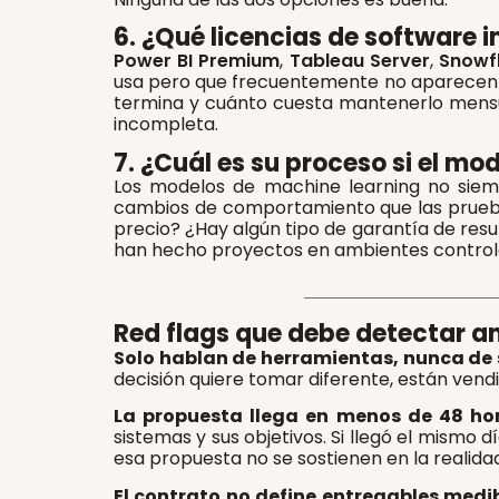
6. ¿Qué licencias de software i
Power BI Premium
,
Tableau Server
,
Snowf
usa pero que frecuentemente no aparecen en
termina y cuánto cuesta mantenerlo mensua
incompleta.
7. ¿Cuál es su proceso si el m
Los modelos de machine learning no siemp
cambios de comportamiento que las pruebas 
precio? ¿Hay algún tipo de garantía de resu
han hecho proyectos en ambientes control
Red flags que debe detectar an
Solo hablan de herramientas, nunca de 
decisión quiere tomar diferente, están vend
La propuesta llega en menos de 48 hor
sistemas y sus objetivos. Si llegó el mismo 
esa propuesta no se sostienen en la realid
El contrato no define entregables medi