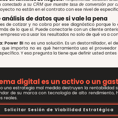
a conectado a su CRM que muestre tasa de conversión por ca
 proyecto no están en el contrato con ese nivel de especific
análisis de datos que si vale la pena
es de cotizar y no cobra por ese diagnóstico porque lo
emás de lo que sí. Puede conectarle con un cliente anter
u empresa va a usar los resultados no solo de qué va a co
a:
Power BI
no es una solución. Es un destornillador, el 
Lo que importa no es qué herramienta usa el proveedor 
ecífico. Y esa pregunta la tiene que definir usted antes 
ema digital es un activo o un ga
e o una estrategia mal medida destruyen la rentabilidad 
tándar de su marca con tecnología de alto rendimiento, 
s reales
.
Solicitar Sesión de Viabilidad Estratégica