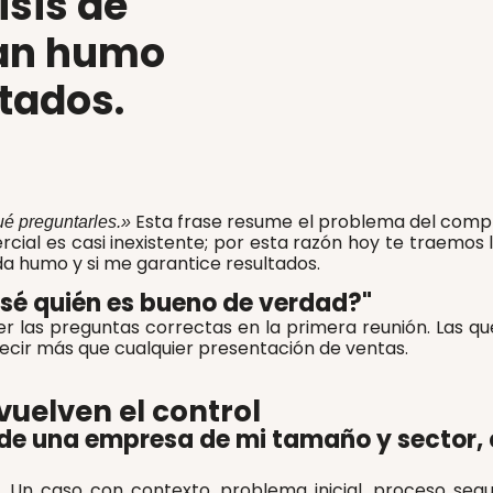
isis de
tan humo
ltados.
Esta frase resume el problema del comp
é preguntarles.»
rcial es casi inexistente; por esta razón hoy te traemos
nda humo y si me garantice resultados.
sé quién es bueno de verdad?"
er las preguntas correctas en la primera reunión. Las q
decir más que cualquier presentación de ventas.
vuelven el control
de una empresa de mi tamaño y sector, 
 Un caso con contexto, problema inicial, proceso seguid