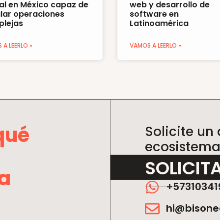
tal en México capaz de
web y desarrollo de
lar operaciones
software en
lejas
Latinoamérica
A LEERLO »
VAMOS A LEERLO »
qué
Solicite un
ecosistema 
SOLICIT
a
+57310341
hi@bison