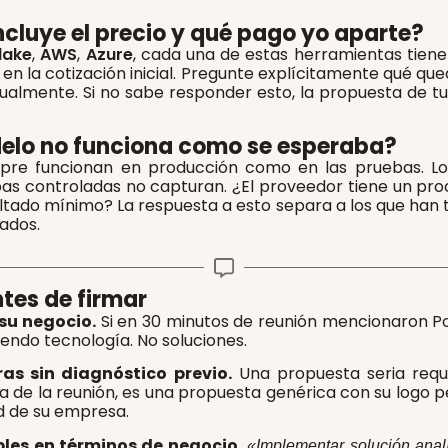
ncluye el precio y qué pago yo aparte?
lake
,
AWS
,
Azure
, cada una de estas herramientas tiene
 la cotización inicial. Pregunte explícitamente qué que
lmente. Si no sabe responder esto, la propuesta de tu f
odelo no funciona como se esperaba?
re funcionan en producción como en las pruebas. Los
controladas no capturan. ¿El proveedor tiene un proces
ltado mínimo? La respuesta a esto separa a los que han 
ados.
tes de firmar
su negocio.
Si en 30 minutos de reunión mencionaron P
iendo tecnología. No soluciones.
as sin diagnóstico previo.
Una propuesta seria requi
día de la reunión, es una propuesta genérica con su logo p
ad de su empresa.
bles en términos de negocio.
«Implementar solución analí