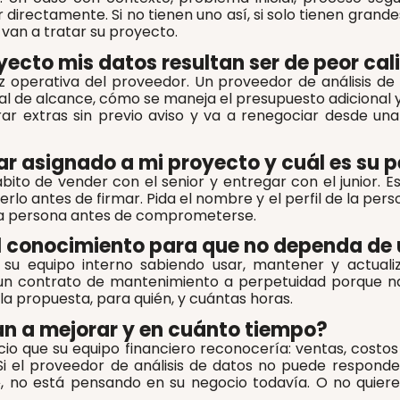
directamente. Si no tienen uno así, si solo tienen gran
van a tratar su proyecto.
oyecto mis datos resultan ser de peor ca
z operativa del proveedor. Un proveedor de análisis de 
ormal de alcance, cómo se maneja el presupuesto adiciona
rar extras sin previo aviso y va a renegociar desde un
ar asignado a mi proyecto y cuál es su pe
ábito de vender con el senior y entregar con el junior.
lo antes de firmar. Pida el nombre y el perfil de la pe
esa persona antes de comprometerse.
el conocimiento para que no dependa de
u equipo interno sabiendo usar, mantener y actuali
un contrato de mantenimiento a perpetuidad porque n
la propuesta, para quién, y cuántas horas.
an a mejorar y en cuánto tiempo?
o que su equipo financiero reconocería: ventas, costos 
 Si el proveedor de análisis de datos no puede responde
, no está pensando en su negocio todavía. O no quie
»